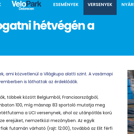
K
ESEMÉNYEK
VERSENYEK
NYÁR
ogatni hétvégén a
 ami közvetlenül a Világkupa alatti szint. A vasárnapi
emberben is láthattak az érdeklődők.
k, többek között Belgiumból, Franciaországból,
zombaton 100, míg másnap 83 sportoló mutatja meg
betétfutama a UCI versenynek, ahol az utánpótlás korú
sze erejüket, nemzetközi mezőnyben. Az egyik
ak futamán várható (rajt: 12:00), továbbá az Elit férfi