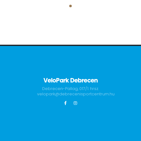
VeloPark Debrecen
Debrecen-Pallag, 017/1. hrsz.
velopark@debrecenisportcentrum.hu