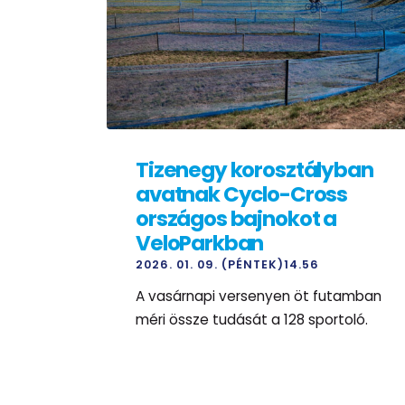
Tizenegy korosztályban
avatnak Cyclo-Cross
országos bajnokot a
VeloParkban
2026. 01. 09. (PÉNTEK)14.56
A vasárnapi versenyen öt futamban
méri össze tudását a 128 sportoló.