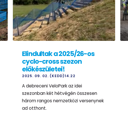
Elindultak a 2025/26-os
cyclo-cross szezon
előkészületei!
2025. 09. 02. (KEDD)14.22
A debreceni VeloPark az idei
szezonban két hétvégén összesen
három rangos nemzetközi versenynek
ad otthont.