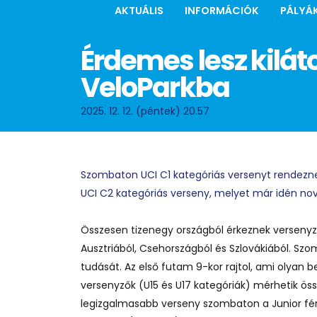
AKTUÁLIS
INFORMÁCIÓK
PÁLYÁ
Érdemes lesz kilát
VeloParkba
2025. 12. 12. (péntek) 20.57
Szombaton UCI C1 kategóriás versenyt rendeznek,
UCI C2 kategóriás verseny, melyet már idén nov
Összesen tizenegy országból érkeznek versenyző
Ausztriából, Csehországból és Szlovákiából. S
tudását. Az első futam 9-kor rajtol, ami olyan 
versenyzők (U15 és U17 kategóriák) mérhetik ös
legizgalmasabb verseny szombaton a Junior férfi