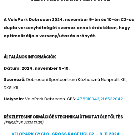
A VeloPark Debrecen 2024. november 9-én és 10-én C2-es
dupla versenyhétvégét szervez annak érdekében, hogy
optimalizálja a verseny/utazás arányát.
ÁLTALÁNOS INFORMÁCIÓK
Dátum:
2024. november 9-10.
Szervező:
Debreceni Sportcentrum Közhasznú Nonprofit Kft.
,
DKSI Kft.
Helyszín:
VeloPark Debrecen. GPS:
47.5910343,21.6532042
RÉSZLETES INFORMÁCIÓ ÉS TECHNIKAI ÚTMUTATÓ LETÖLTÉS
(FRISSÍTVE: 2024.10.28)
VELOPARK CYCLO-CROSS RACE UCI C2 - 9. 11.2024. -