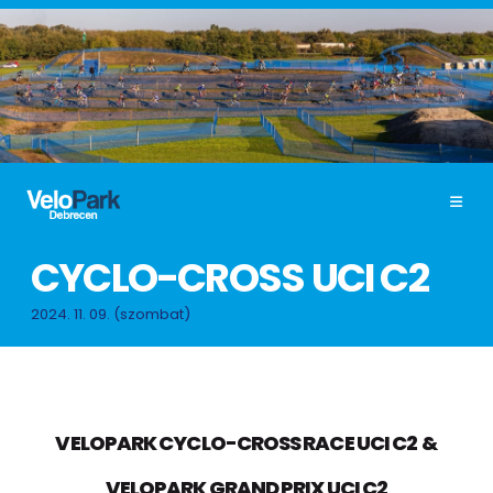
CYCLO-CROSS UCI C2
2024. 11. 09. (szombat)
VELOPARK CYCLO-CROSS RACE UCI C2
&
VELOPARK GRAND PRIX UCI C2