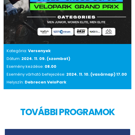
Kategória:
Versenyek
Dátum:
2024. 11. 09. (szombat)
Esemény kezdése:
08.00
Esemény várható befejezése:
2024. 11. 10. (vasárnap) 17.00
Helyszín:
Debrecen VeloPark
TOVÁBBI PROGRAMOK