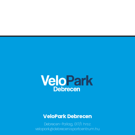
VeloPark Debrecen
Debrecen-Pallag, 017/1. hrsz.
velopark@debrecenisportcentrum.hu